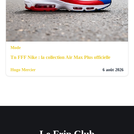
Mode
Tn FFF Nike : la collection Air Max Plus officielle
Hugo Mercier
6 août 2026
Le Frip Club